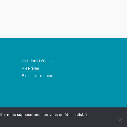
Mentions Légales
Vie Privée
Bio en Normandie
 site, nous supposerons que vous en êtes satisfait.